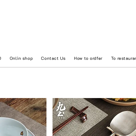
O
Onlin shop
Contact Us
How to ordfer
To restaura