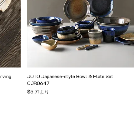
rving
JOTO Japanese-style Bowl & Plate Set
CJR0647
セール価格
$5.71
より