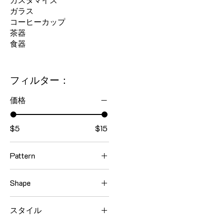
ガラス
コーヒーカップ
茶器
食器
フィルター：
価格
$5
$15
Pattern
Bowl
Shape
Bowl 5inch
2-Piece Set
Bowl 8.2inch
スタイル
3-Piece Set
Bowl 8.8inch