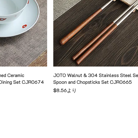
ned Ceramic
JOTO Walnut & 304 Stainless Steel Se
y Dining Set CJR0674
Spoon and Chopsticks Set CJR0665
セール価格
$8.56
より