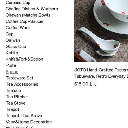
Ceramic Cup
Chafing Dishes & Warmers
Chawan (Matcha Bowl)
Coffee Cup+Saucer
Coffee Ware
Cup
Gaiwan
Glass Cup
Kettle
Knife&Fork&Spoon
Plate
JOTO Hand-Crafted Patter
Spoon
Tableware, Retro Everyda
Tableware Set
セール価格
$15.00
より
Tea Accessories
Tea cup
Tea Pitcher
Tea Stove
Teapot
Teapot+Tea Stove
Vase&Home Decoration
カスタマイズ