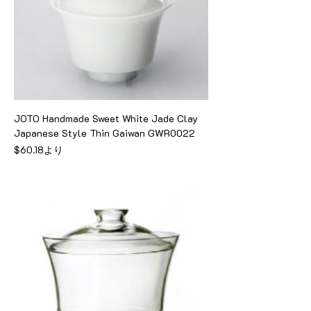
JOTO Handmade Sweet White Jade Clay
Japanese Style Thin Gaiwan GWR0022
セール価格
$60.18
より