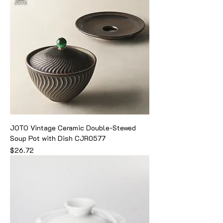
JOTO Vintage Ceramic Double-Stewed
Soup Pot with Dish CJR0577
価格
$26.72