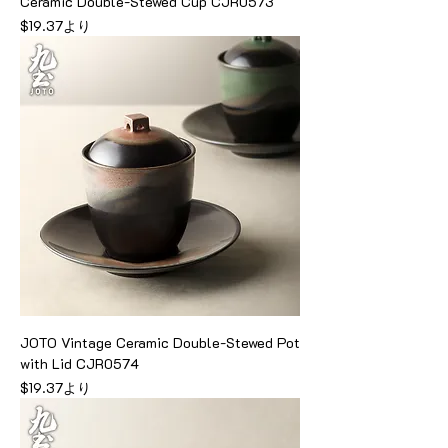
Ceramic Double-Stewed Cup CJR0573
セール価格
$19.37
より
JOTO Vintage Ceramic Double-Stewed Pot
with Lid CJR0574
セール価格
$19.37
より