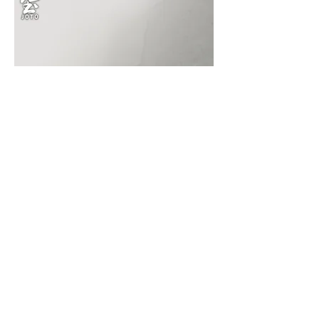
JOTO Hand-Painted Blue and White
Ceramic Gaiwan GWR0037
セール価格
$240.88
より