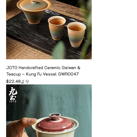
JOTO Handcrafted Ceramic Gaiwan &
Teacup – Kung Fu Vessel GWR0047
セール価格
$22.48
より