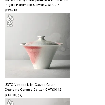
in gold Handmade Gaiwan GWR0014
価格
$326.18
JOTO Vintage Kiln-Glazed Color-
Changing Ceramic Gaiwan GWR0042
セール価格
$38.33
より