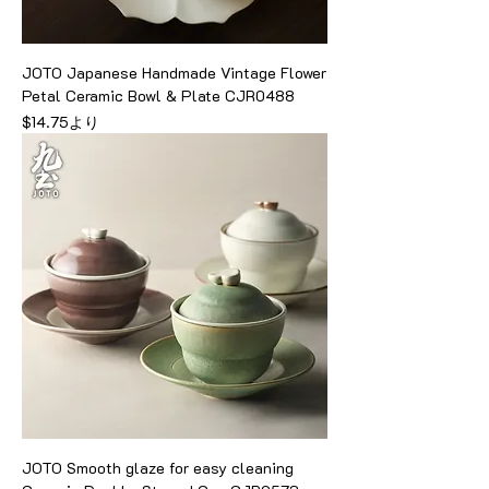
JOTO Japanese Handmade Vintage Flower
Petal Ceramic Bowl & Plate CJR0488
セール価格
$14.75
より
JOTO Smooth glaze for easy cleaning