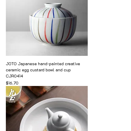
JOTO Japanese hand-painted creative
ceramic egg custard bowl and cup
CJR0414
価格
$16.70