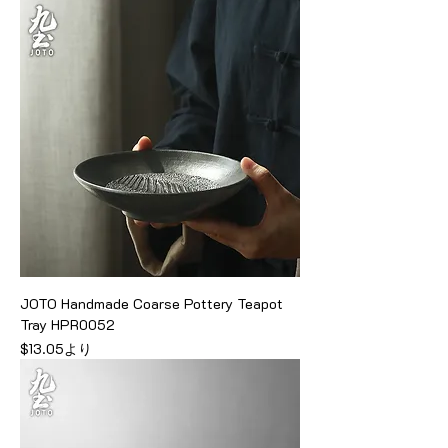
JOTO Handmade Coarse Pottery Teapot
Tray HPR0052
セール価格
$13.05
より