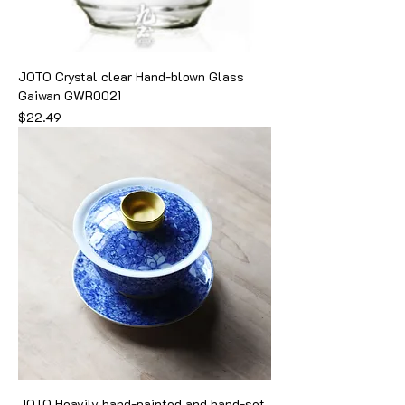
JOTO Crystal clear Hand-blown Glass
Gaiwan GWR0021
価格
$22.49
JOTO Heavily hand-painted and hand-set