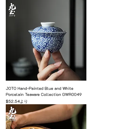
JOTO Hand-Painted Blue and White
Porcelain Teaware Collection GWR0049
セール価格
$52.54
より