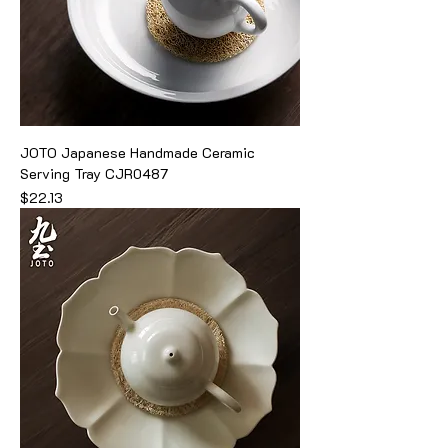
JOTO Japanese Handmade Ceramic
Serving Tray CJR0487
価格
$22.13