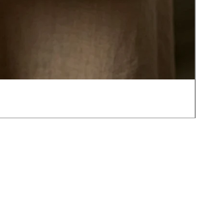
JOT
價
US$