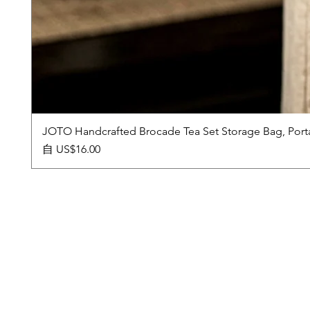
JOTO Handcrafted Brocade Tea Set Storage Bag, Port
促銷價格
自
US$16.00