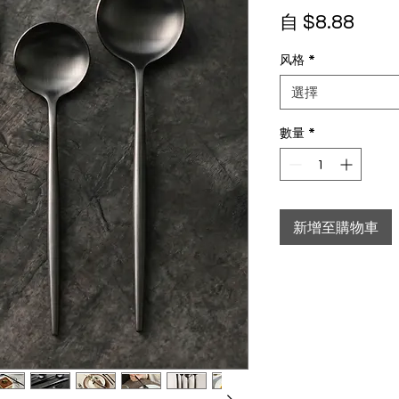
促銷
自
$8.88
风格
*
選擇
數量
*
新增至購物車