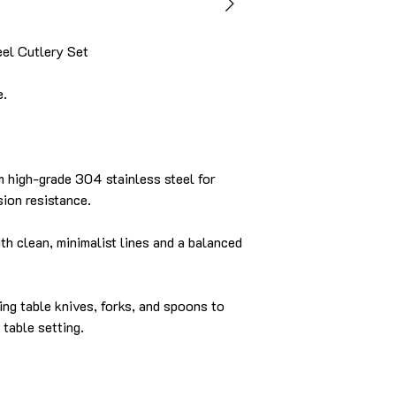
el Cutlery Set
e.
 high-grade 304 stainless steel for
sion resistance.
 clean, minimalist lines and a balanced
g table knives, forks, and spoons to
table setting.