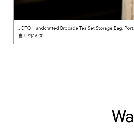
JOTO Handcrafted Brocade Tea Set Storage Bag, Port
促銷價格
自
US$16.00
Wab