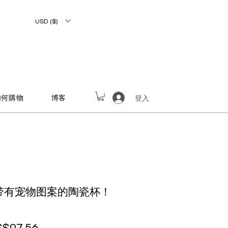
USD ($)
如何購物
博客
登入
制带有宠物图案的陶瓷杯！
般價格
促銷價格
S$97.56