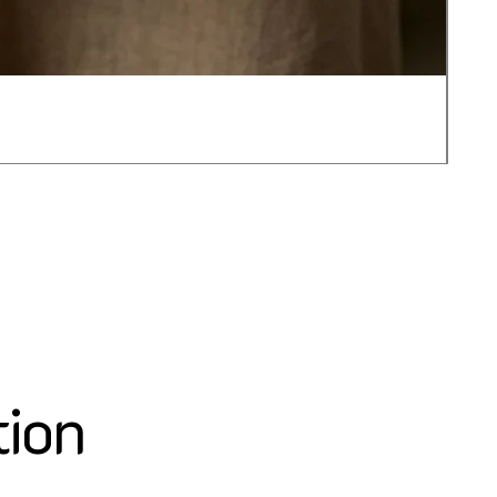
JOT
價
US$
tion